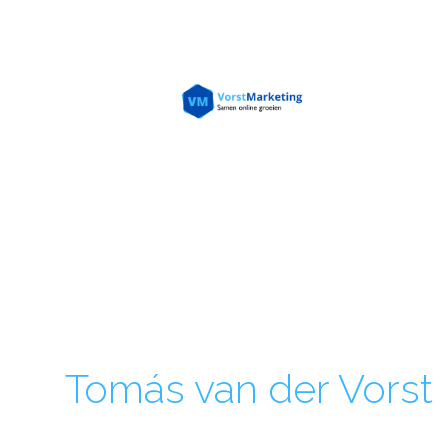
Ga
naar
de
inhoud
Tomás van der Vorst