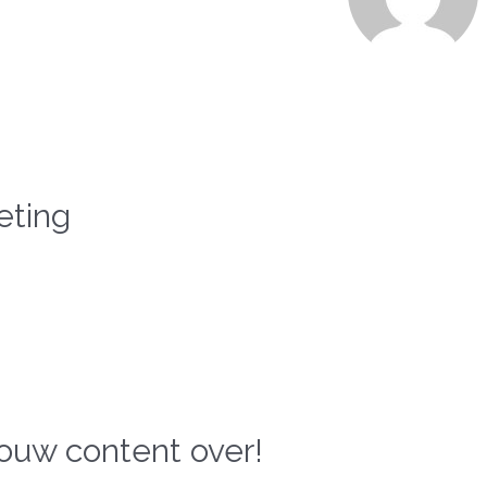
eting
ouw content over!