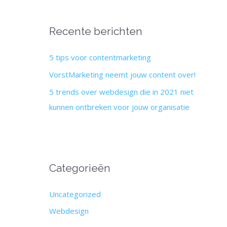
k
n
Recente berichten
a
a
5 tips voor contentmarketing
r
VorstMarketing neemt jouw content over!
:
5 trends over webdesign die in 2021 niet
kunnen ontbreken voor jouw organisatie
Categorieën
Uncategorized
Webdesign