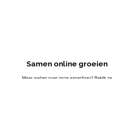
Samen online groeien
Meer weten over onze expertises? Bekijk ze
hieronder en start jouw digitale journey!